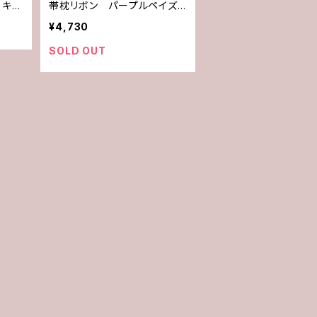
 キラ
帯枕リボン パープルペイズリ
ー
¥4,730
SOLD OUT