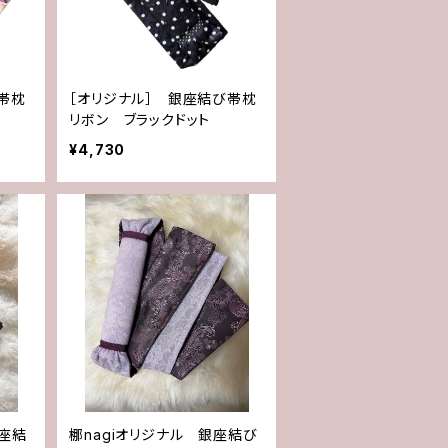
帯枕
［オリジナル］ 銀座結び帯枕
リボン ブラックドット
¥4,730
座結
梛nagiオリジナル 銀座結び