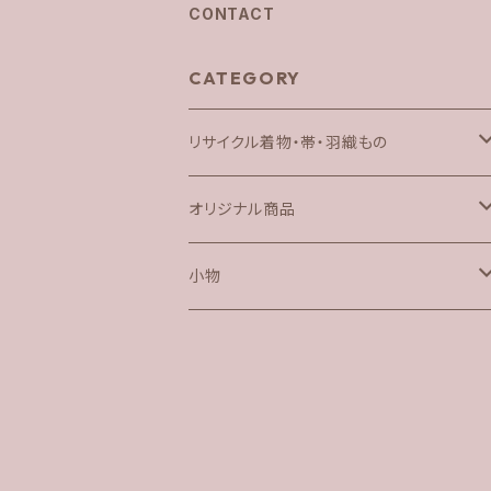
CONTACT
CATEGORY
リサイクル着物・帯・羽織もの
着物
オリジナル商品
帯
半衿ジレ
小物
アンサンブル
アクセサリー
バック
羽織もの
半幅帯
草履
銀座結び帯枕リボン
帽子