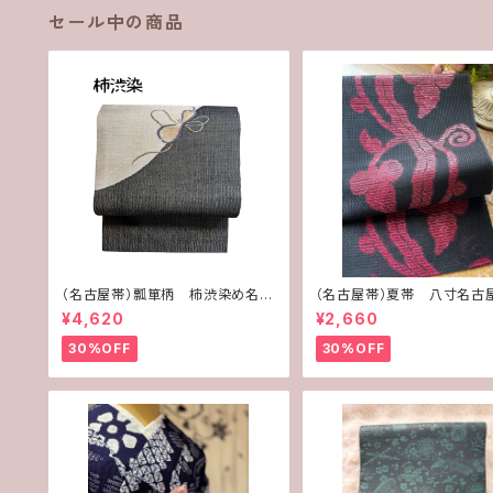
セール中の商品
（名古屋帯）瓢箪柄 柿渋染め名古
（名古屋帯）夏帯 八寸名
屋帯
ブラック
¥4,620
¥2,660
30%OFF
30%OFF