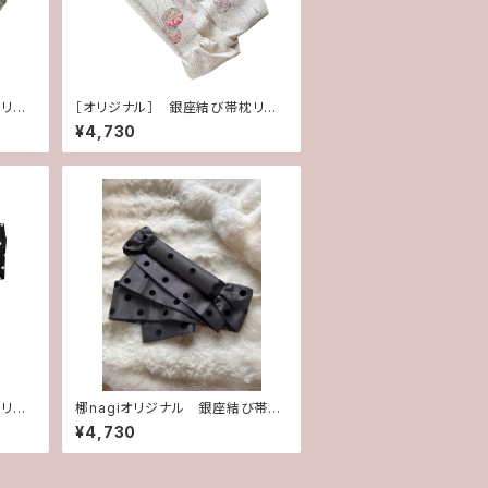
枕リボ
［オリジナル］ 銀座結び帯枕リボ
ン リメイク 鼓
¥4,730
枕リボ
梛nagiオリジナル 銀座結び帯枕
リボン シルバー×ドット
¥4,730