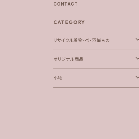
CONTACT
CATEGORY
リサイクル着物・帯・羽織もの
着物
オリジナル商品
帯
半衿ジレ
小物
アンサンブル
アクセサリー
バック
羽織もの
半幅帯
草履
銀座結び帯枕リボン
帽子