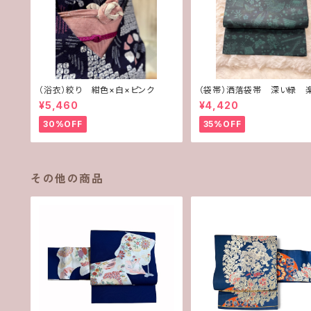
（浴衣）絞り 紺色×白×ピンク
（袋帯）洒落袋帯 深い緑 
¥5,460
¥4,420
30%OFF
35%OFF
その他の商品