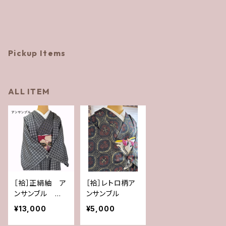
Pickup Items
ALL ITEM
［袷］正絹紬 ア
［袷］レトロ柄ア
ンサンブル 花
ンサンブル
織柄
¥13,000
¥5,000