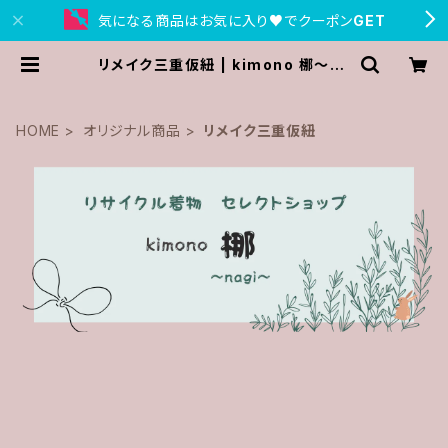
気になる商品はお気に入り♥でクーポン
GET
リメイク三重仮紐 | kimono 梛〜na
gi〜
HOME
オリジナル商品
リメイク三重仮紐