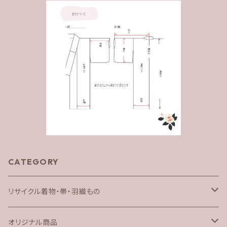
CATEGORY
リサイクル着物・帯・羽織もの
着物
オリジナル商品