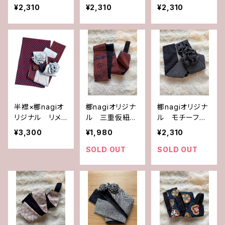
フ付き三重仮紐
仮紐
フ付き三重仮紐
¥2,310
¥2,310
¥2,310
半襟×梛nagiオ
梛nagiオリジナ
梛nagiオリジナ
リジナル リメイ
ル 三重仮紐
ル モチーフ付
ク モチーフ付
（モチーフ無し）
き三重仮紐（格
¥3,300
¥1,980
¥2,310
き三重仮紐
リメイク×ブラッ
子柄）
ク
SOLD OUT
SOLD OUT